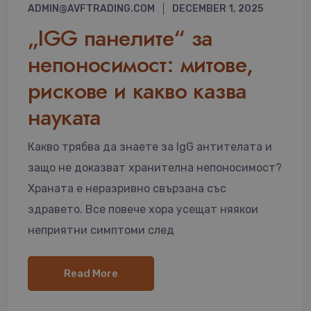
ADMIN@AVFTRADING.COM
DECEMBER 1, 2025
„IGG панелите“ за
непоносимост: митове,
рискове и какво казва
науката
Какво трябва да знаете за IgG антителата и
защо не доказват хранителна непоносимост?
Храната е неразривно свързана със
здравето. Все повече хора усещат няякои
неприятни симптоми след
Read More